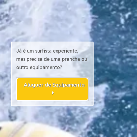
Já é um surfista experiente,
mas precisa de uma prancha ou
outro equipamento?
Aluguer de Equipamento
arrow_right